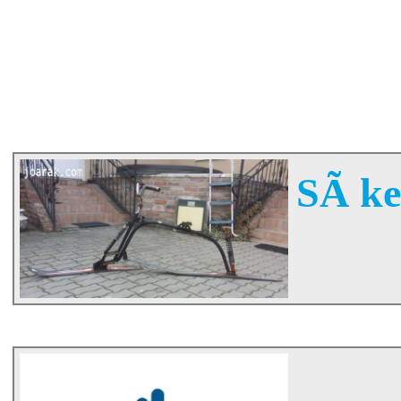
SÃ­ k