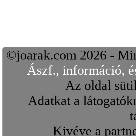
©joarak.com 2026 - Min
Ászf., információ, é
Az oldal süti
Adatkat a látogatókr
t
Kivéve a partne