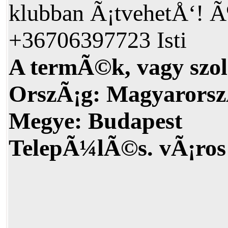
klubban Ã¡tvehetÅ‘! 
+36706397723 Isti
A termÃ©k, vagy szol
OrszÃ¡g:
Magyarorsz
Megye:
Budapest
TelepÃ¼lÃ©s. vÃ¡ros