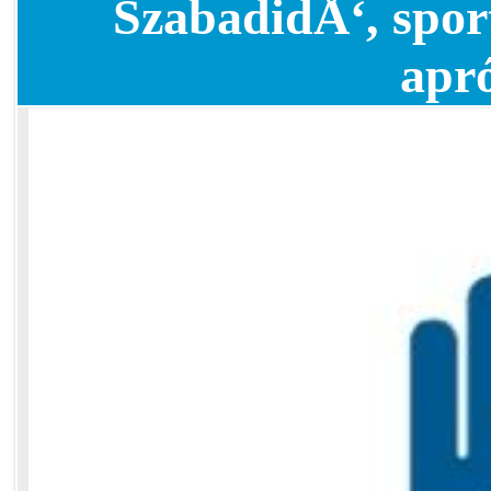
SzabadidÅ‘, spor
apr