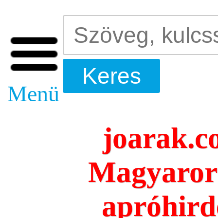
Menü
joarak.c
Magyarors
apróhird