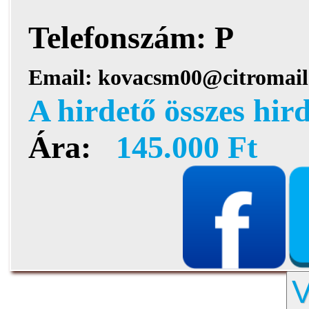
Telefonszám:
P
Email:
kovacsm00@citromail
A hirdető összes hir
Ára:
145.000 Ft
V