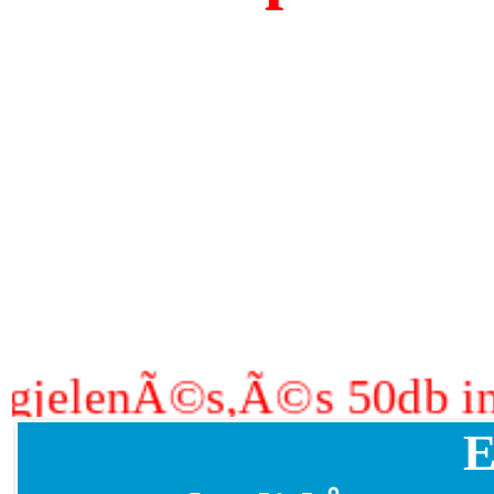
lenÃ©s,Ã©s 50db ingye
E