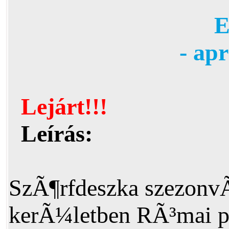
E
- ap
Lejárt!!!
Leírás:
SzÃ¶rfdeszka szezonvÃ¡
kerÃ¼letben RÃ³mai p