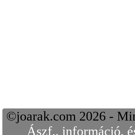
©joarak.com 2026 - Min
Ászf., információ, é