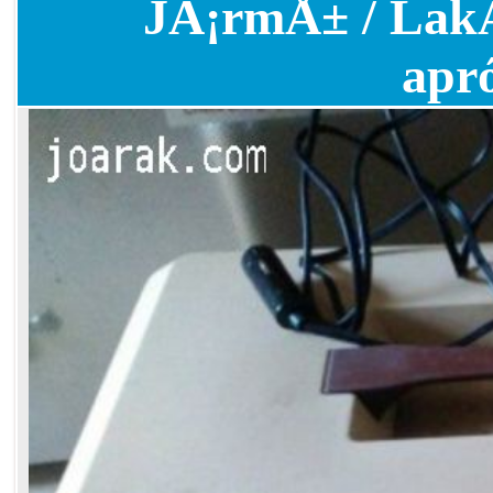
JÃ¡rmÅ± / LakÃ³
apr