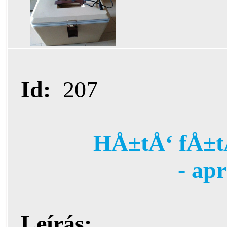
Id:
207
HÅ±tÅ‘ fÅ±t
- ap
Leírás: