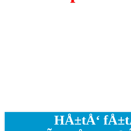
HÅ±tÅ‘ fÅ±t