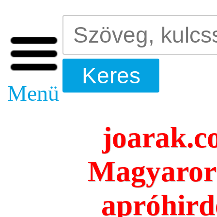
Menü
joarak.c
Magyarors
apróhird