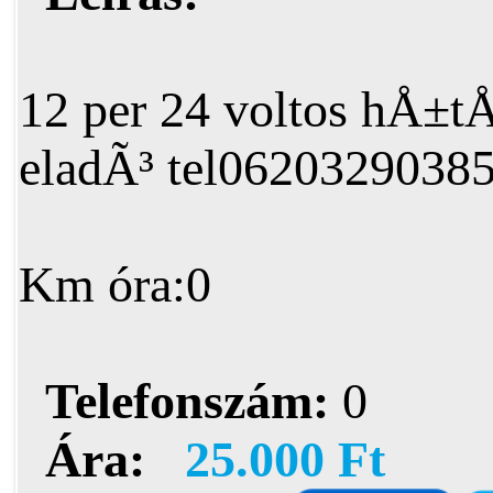
12 per 24 voltos hÅ±t
eladÃ³ tel0620329038
Km óra:0
Telefonszám:
0
Ára:
25.000 Ft