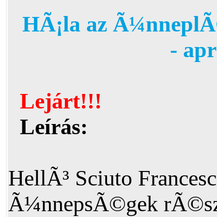
HÃ¡la az Ã¼nneplÃ
- ap
Lejárt!!!
Leírás:
HellÃ³ Sciuto France
Ã¼nnepsÃ©gek rÃ©sz