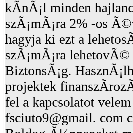
kÃ­nÃ¡l minden hajlan
szÃ¡mÃ¡ra 2% -os Ã©v
hagyja ki ezt a leheto
szÃ¡mÃ¡ra lehetovÃ© 
BiztonsÃ¡g. HasznÃ¡l
projektek finanszÃ­roz
fel a kapcsolatot velem
fsciuto9@gmail. com 