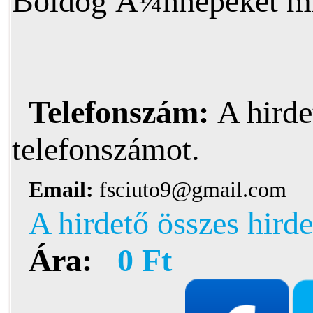
Boldog Ã¼nnepeket mi
Telefonszám:
A hirde
telefonszámot.
Email:
fsciuto9@gmail.com
A hirdető összes hirde
Ára:
0 Ft