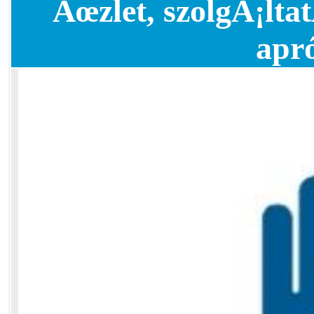
Ãœzlet, szolgÃ¡ltat
apr