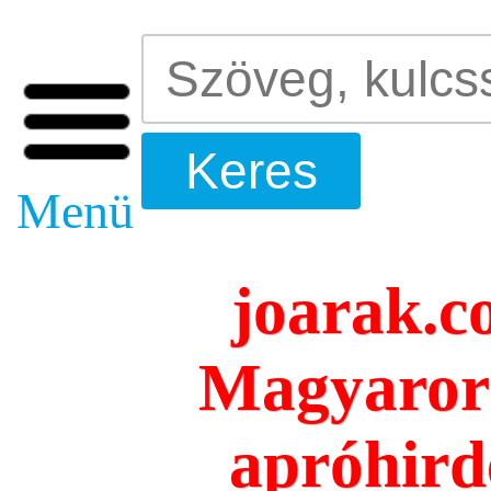
Menü
joarak.c
Magyarors
apróhird