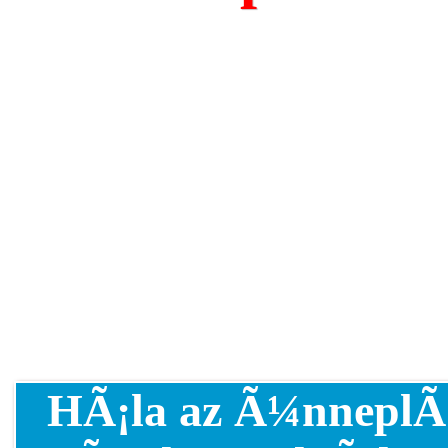
HÃ¡la az Ã¼nneplÃ