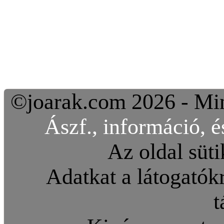
©joarak.com 2026 - Min
Ászf., információ, é
Az oldal süti
Adatkat a látogatókr
t