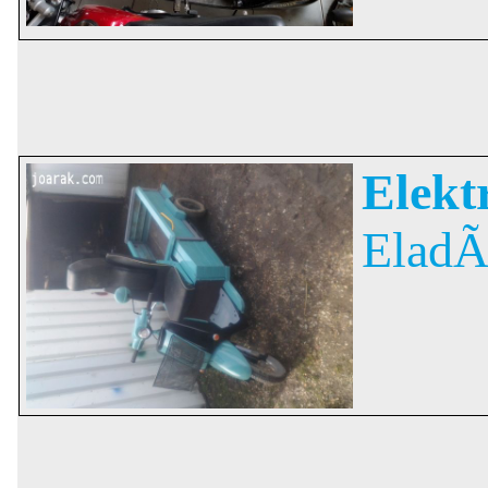
Elekt
EladÃ³