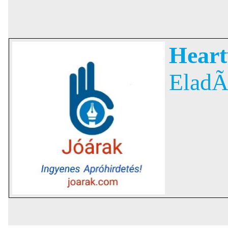
Heart
EladÃ