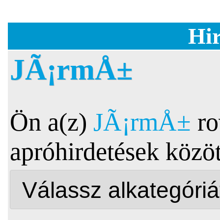
Hir
JÃ¡rmÅ±
Ön a(z)
JÃ¡rmÅ±
ro
apróhirdetések közöt