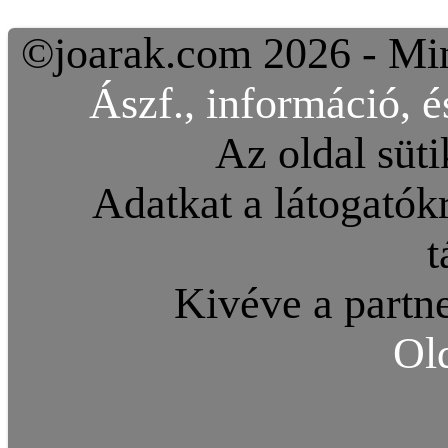
©joarak.com 2026 - Min
Ászf., információ, é
Az oldal süti
Adatkat a látogatókr
t
Kivéve a partne
Ol