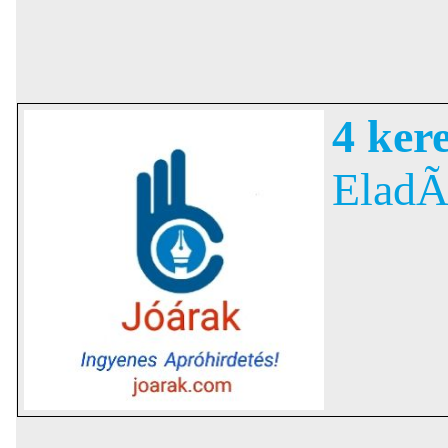
4 ker
EladÃ