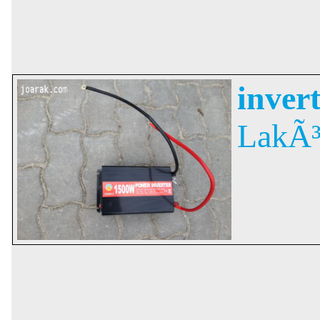
inver
LakÃ³