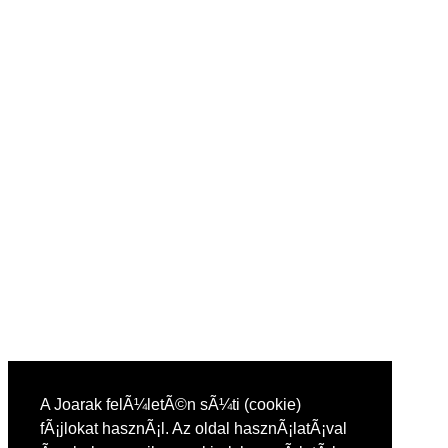
A Joarak felÃ¼letÃ©n sÃ¼ti (cookie)
fÃ¡jlokat hasznÃ¡l. Az oldal hasznÃ¡latÃ¡val