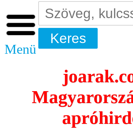
Menü
joarak.c
Magyarország
apróhird