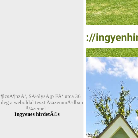
¶lcsÃ¶nzÅ‘, SÃ¼lysÃ¡p FÅ‘ utca 36
enleg a weboldal teszt Ã¼zemmÃ³dban
Ã¼zemel !
Ingyenes hirdetÃ©s