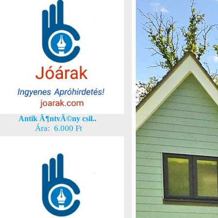
Antik Ã¶ntvÃ©ny csil..
Ára: 6.000 Ft