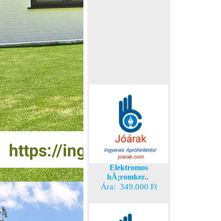
Elektromos
hÃ¡romker..
Ára: 349.000 Ft