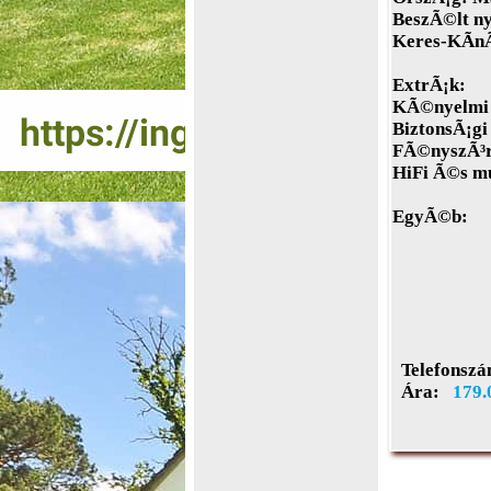
BeszÃ©lt ny
Keres-KÃ­nÃ
ExtrÃ¡k:
KÃ©nyelmi 
BiztonsÃ¡gi
FÃ©nyszÃ³rÃ
HiFi Ã©s m
EgyÃ©b:
Telefonszá
Ára:
179.