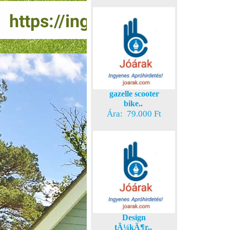
gazelle scooter
bike..
Ára: 79.000 Ft
Design
tÃ¼kÃ¶r..