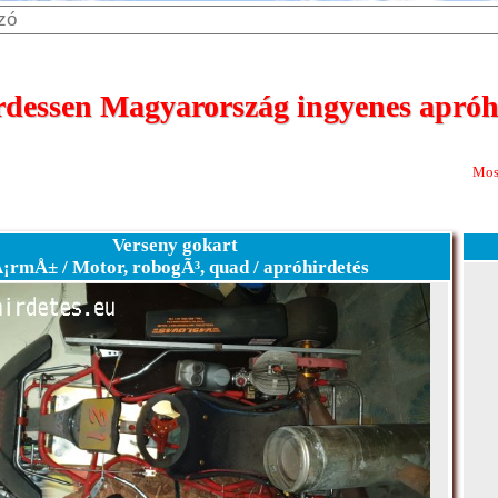
dessen Magyarország ingyenes apróhi
Most 365 nap megje
Verseny gokart
¡rmÅ± / Motor, robogÃ³, quad / apróhirdetés