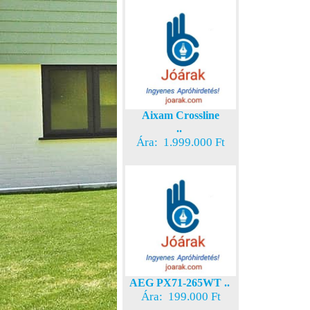
Aixam Crossline
..
Ára: 1.999.000 Ft
AEG PX71-265WT ..
Ára: 199.000 Ft