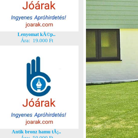
Lenyomat kÃ©p..
Ára: 19.000 Ft
Antik bronz hamu tÃ¡..
Ára: 50.000 Ft