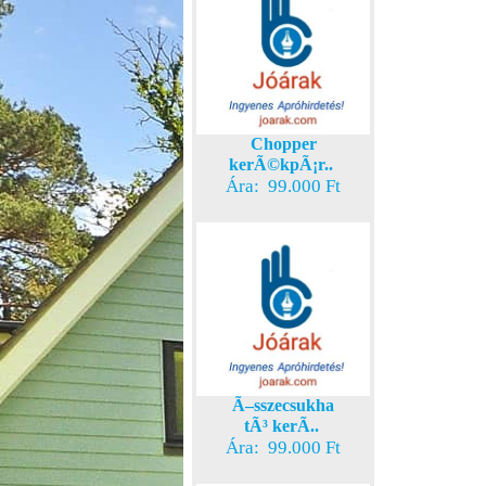
Chopper
kerÃ©kpÃ¡r..
Ára: 99.000 Ft
Ã–sszecsukha
tÃ³ kerÃ..
Ára: 99.000 Ft