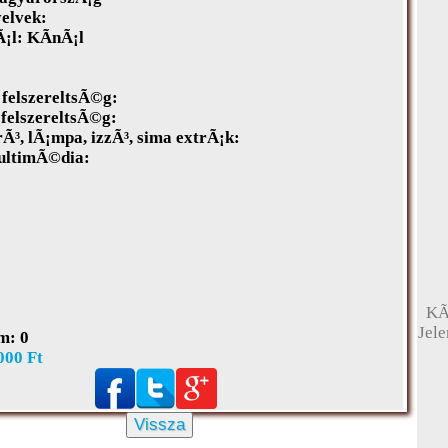
elvek:
¡l:
KÃ­nÃ¡l
felszereltsÃ©g:
 felszereltsÃ©g:
³, lÃ¡mpa, izzÃ³, sima extrÃ¡k:
ultimÃ©dia:
KÃ
Jel
m:
0
000 Ft
Vissza