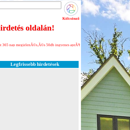
Kölcsönző
rdetés oldalán!
lenÃ©s,Ã©s 50db ingyenes aprÃ³hirdetÃ©s minden Ãºj regisztrÃ¡ciÃ³hoz!Jelen
Legfrissebb hirdetések