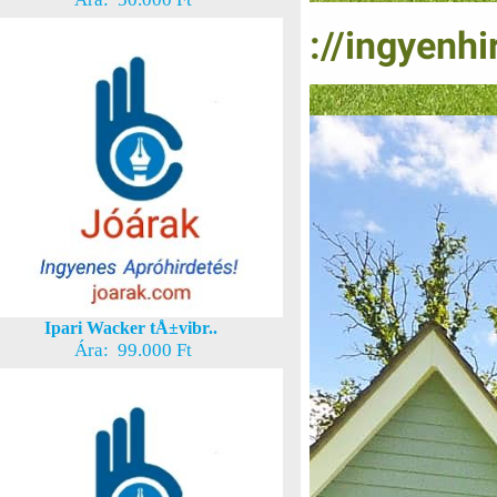
Ipari Wacker tÅ±vibr..
Ára: 99.000 Ft