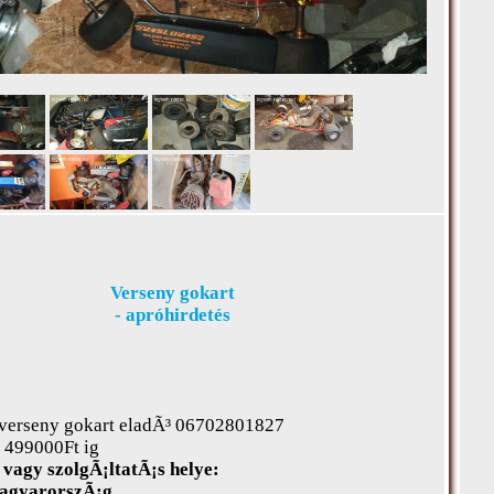
Verseny gokart
- apróhirdetés
 verseny gokart eladÃ³ 06702801827
 499000Ft ig
vagy szolgÃ¡ltatÃ¡s helye:
gyarorszÃ¡g