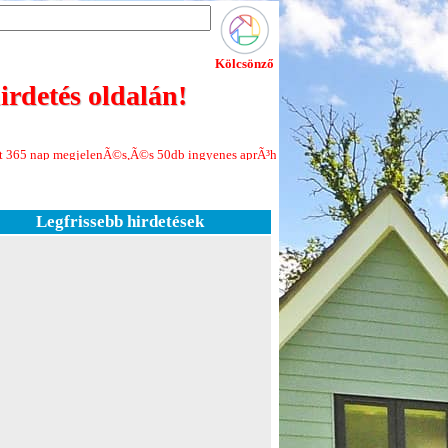
Kölcsönző
rdetés oldalán!
lenÃ©s,Ã©s 50db ingyenes aprÃ³hirdetÃ©s minden Ãºj regisztrÃ¡ciÃ³hoz!Jelen
Legfrissebb hirdetések