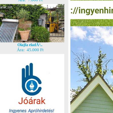
Olajfa eladÃ³..
Ára: 45.000 Ft