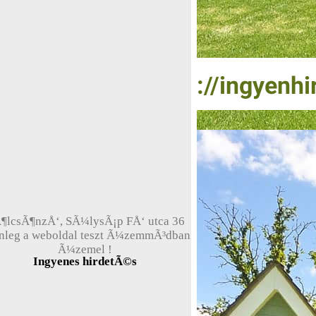
¶lcsÃ¶nzÅ‘, SÃ¼lysÃ¡p FÅ‘ utca 36
enleg a weboldal teszt Ã¼zemmÃ³dban
Ã¼zemel !
Ingyenes hirdetÃ©s