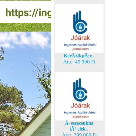
KerÃ©kpÃ¡r..
Ára: 49.990 Ft
Ã–sszecsukha
tÃ³ elek..
Ára: 399.000 Ft