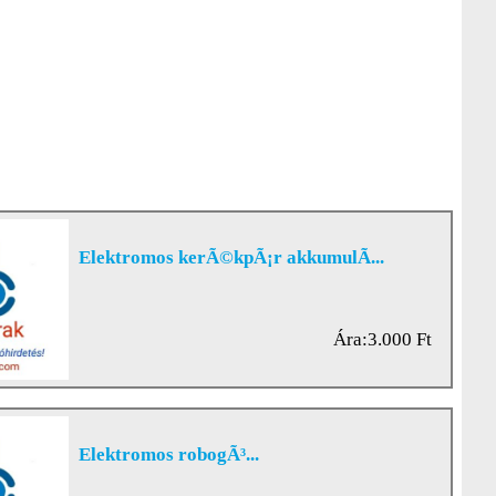
Elektromos kerÃ©kpÃ¡r akkumulÃ...
Ára:3.000 Ft
Elektromos robogÃ³...