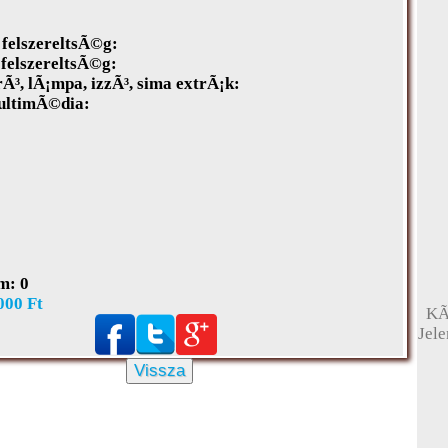
felszereltsÃ©g:
 felszereltsÃ©g:
³, lÃ¡mpa, izzÃ³, sima extrÃ¡k:
ultimÃ©dia:
m:
0
KÃ
000 Ft
Jel
Vissza