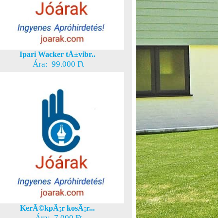
Ipari Wacker tÅ±vibr..
Ára: 99.000 Ft
KerÃ©kpÃ¡r kosÃ¡r...
Ára: 7.000 Ft