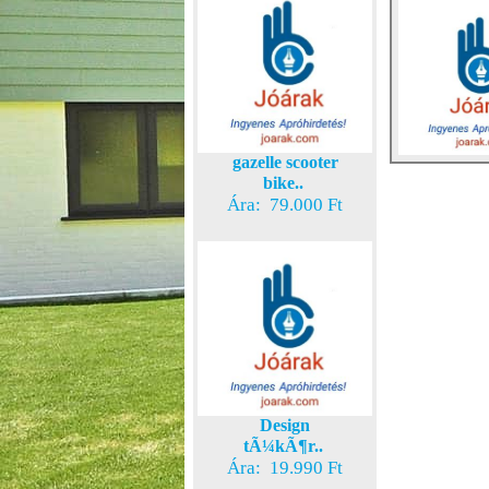
gazelle scooter
bike..
Ára: 79.000 Ft
Design
tÃ¼kÃ¶r..
Ára: 19.990 Ft