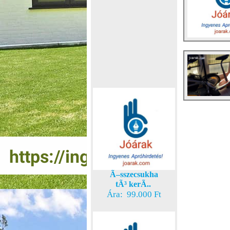
Ã–sszecsukha
tÃ³ kerÃ..
Ára: 99.000 Ft