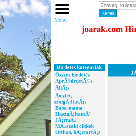
Menü
joarak.com Hir
Hirdetés kategóriák
JÃ
Összes hirdetés
AprÃ³hirdetÃ©s
ÃllÃ¡s
Ãœzlet,
szolgÃ¡ltatÃ¡s
Baba-mama
HasznÃ¡ltautÃ³
JÃ¡rmÅ±
MÅ±szaki cikkek
Otthon, hÃ¡ztartÃ¡s