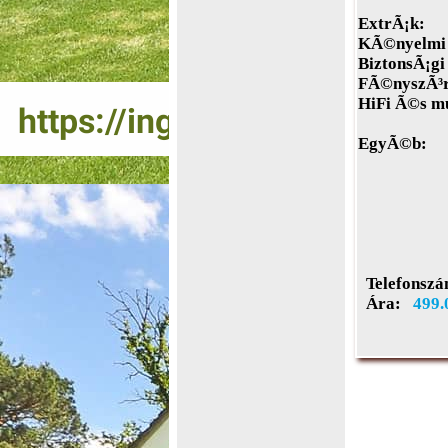
ExtrÃ¡k:
KÃ©nyelmi 
BiztonsÃ¡gi
FÃ©nyszÃ³rÃ
HiFi Ã©s m
EgyÃ©b:
Telefonszá
Ára:
499.