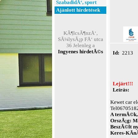
SzabadidÅ‘, sport
Ajánlott hirdetések
KÃ¶lcsÃ¶nzÅ‘,
SÃ¼lysÃ¡p FÅ‘ utca
36 Jelenleg a
weboldal teszt
Ingyenes hirdetÃ©s
Ã¼zemmÃ³dban
Id:
2213
Ã¼zemel !
Lejárt!!!
Leírás:
Kewet car e
Tel0670518
A termÃ©k, 
OrszÃ¡g:
Ma
BeszÃ©lt ny
Keres-KÃ­nÃ