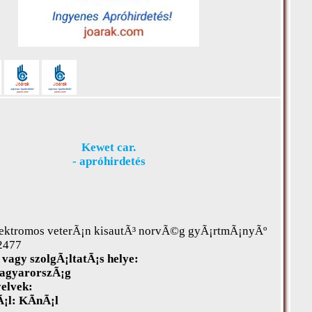
Kewet car.
- apróhirdetés
lektromos veterÃ¡n kisautÃ³ norvÃ©g gyÃ¡rtmÃ¡nyÃº
2477
vagy szolgÃ¡ltatÃ¡s helye:
gyarorszÃ¡g
elvek:
¡l:
KÃ­nÃ¡l