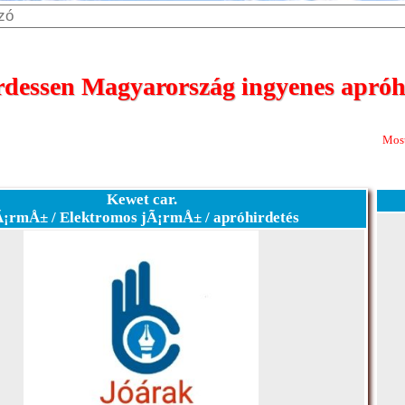
dessen Magyarország ingyenes apróhi
Most 365 nap megje
Kewet car.
¡rmÅ± / Elektromos jÃ¡rmÅ± / apróhirdetés