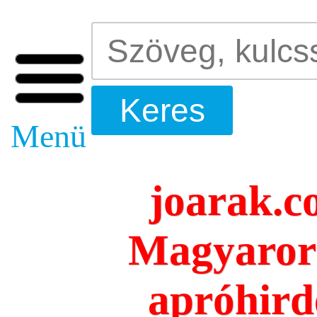
Menü
joarak.c
Magyarors
apróhird