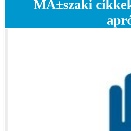
MÅ±szaki cikkek
apr