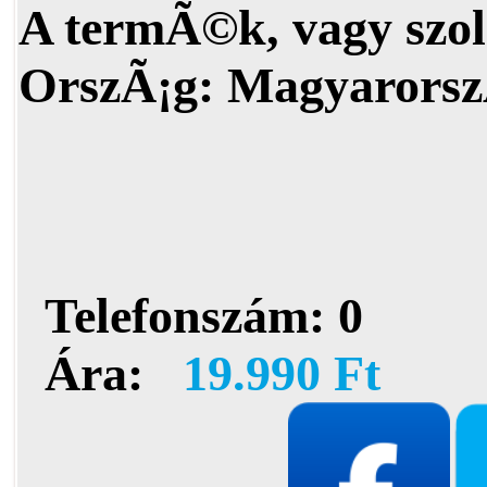
A termÃ©k, vagy szol
OrszÃ¡g:
Magyarorsz
Telefonszám:
0
Ára:
19.990 Ft