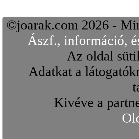
©joarak.com 2026 - Min
Ászf., információ, é
Az oldal süti
Adatkat a látogatókr
t
Kivéve a partne
Ol