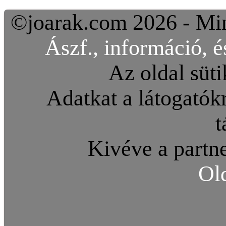
©joarak.com 2026 - Min
Ászf., információ, é
Az oldal süti
Adatkat a látogatókr
t
Kivéve a partne
Ol