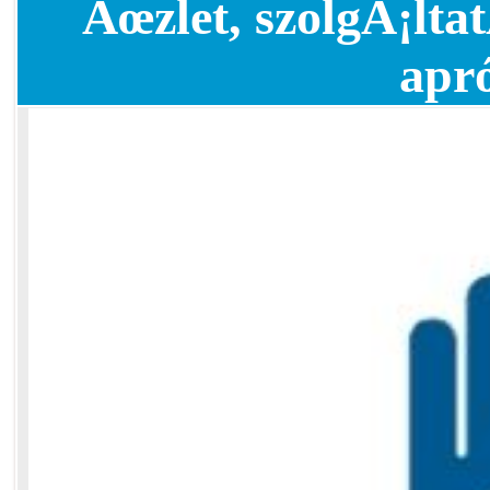
Ãœzlet, szolgÃ¡ltat
apr