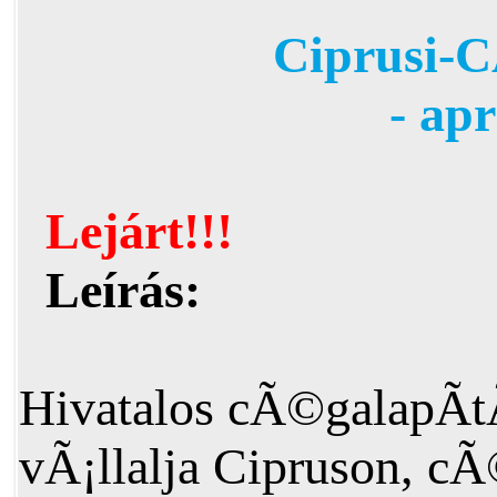
Ciprusi-C
- ap
Lejárt!!!
Leírás:
Hivatalos cÃ©galapÃ
vÃ¡llalja Cipruson, cÃ