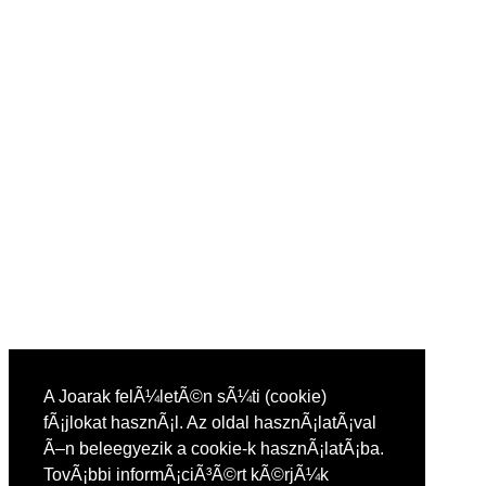
A Joarak felÃ¼letÃ©n sÃ¼ti (cookie)
fÃ¡jlokat hasznÃ¡l. Az oldal hasznÃ¡latÃ¡val
Ã–n beleegyezik a cookie-k hasznÃ¡latÃ¡ba.
TovÃ¡bbi informÃ¡ciÃ³Ã©rt kÃ©rjÃ¼k