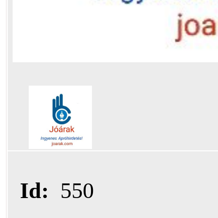
Id:
550