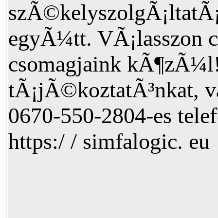
szÃ©kelyszolgÃ¡ltatÃ
egyÃ¼tt. VÃ¡lasszon 
csomagjaink kÃ¶zÃ¼l!
tÃ¡jÃ©koztatÃ³nkat, 
0670-550-2804-es tele
https:/ / simfalogic. eu