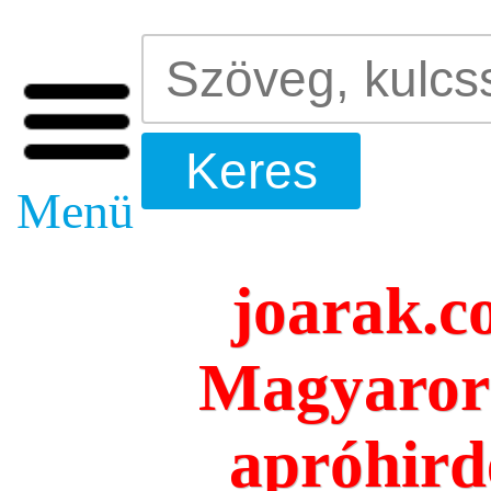
Menü
joarak.c
Magyarors
apróhird