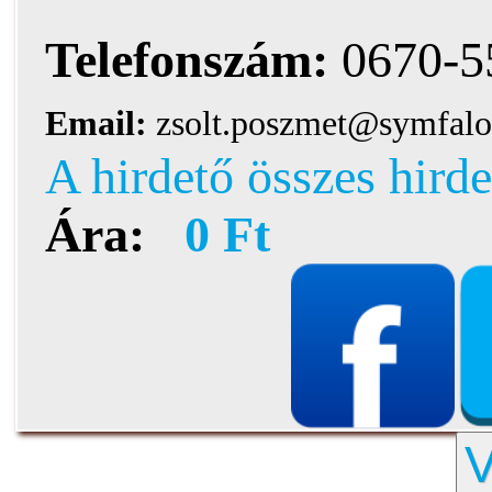
Telefonszám:
0670-5
Email:
zsolt.poszmet@symfalo
A hirdető összes hirde
Ára:
0 Ft
V