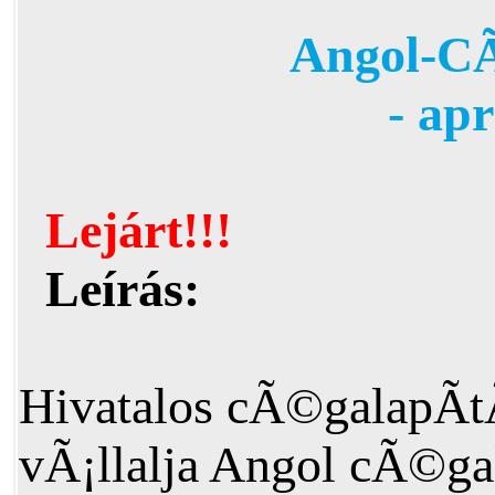
Angol-CÃ
- ap
Lejárt!!!
Leírás:
Hivatalos cÃ©galapÃ
vÃ¡llalja Angol cÃ©ga