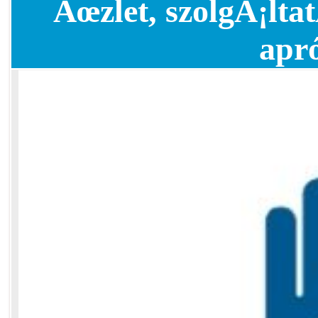
Ãœzlet, szolgÃ¡ltat
apr