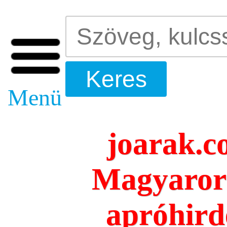
Menü
joarak.c
Magyarors
apróhird