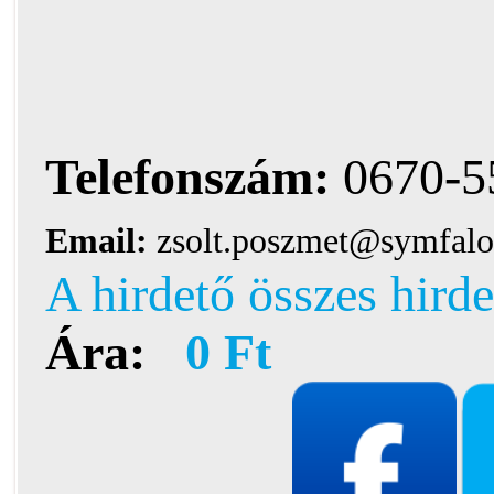
Telefonszám:
0670-5
Email:
zsolt.poszmet@symfalo
A hirdető összes hirde
Ára:
0 Ft