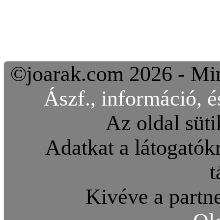
©joarak.com 2026 - Min
Ászf., információ, é
Az oldal süti
Adatkat a látogatókr
t
Kivéve a partne