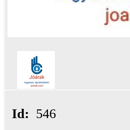
Id:
546