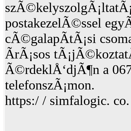
szÃ©kelyszolgÃ¡ltatÃ
postakezelÃ©ssel egy
cÃ©galapÃ­tÃ¡si csom
Ã­rÃ¡sos tÃ¡jÃ©koztat
Ã©rdeklÅ‘djÃ¶n a 067
telefonszÃ¡mon.
https:/ / simfalogic. co