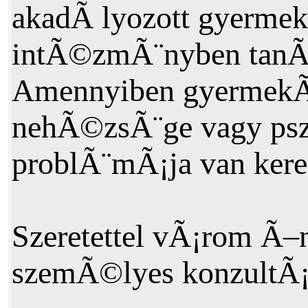
akadÃ lyozott gyermek
intÃ©zmÃ¨nyben tanÃ 
Amennyiben gyermekÃ¨
nehÃ©zsÃ¨ge vagy psz
problÃ¨mÃ¡ja van kere
Szeretettel vÃ¡rom Ã
szemÃ©lyes konzultÃ¡