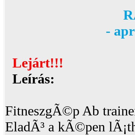
R
- ap
Lejárt!!!
Leírás:
FitneszgÃ©p Ab traine
EladÃ³ a kÃ©pen lÃ¡th