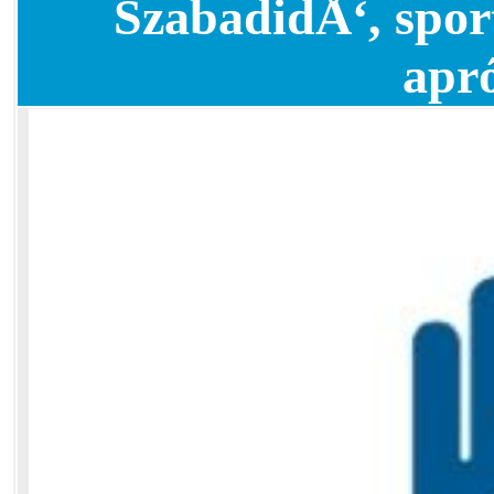
SzabadidÅ‘, spor
apr