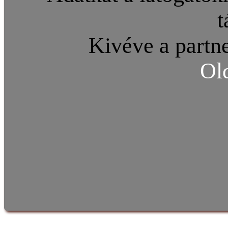
t
Kivéve a partne
Ol