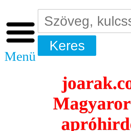
Menü
joarak.c
Magyarors
apróhird