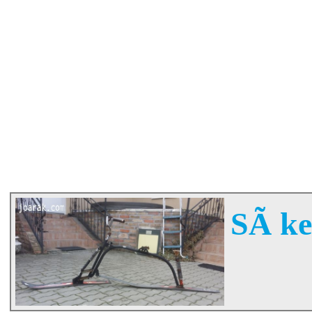
SÃ­ k