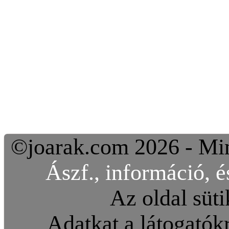
©joarak.com 2026 - Min
Ászf., információ, é
Az oldal süti
Adatkat a látogatókr