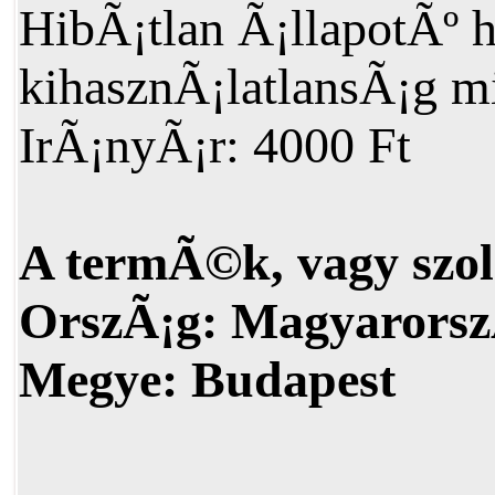
HibÃ¡tlan Ã¡llapotÃº 
kihasznÃ¡latlansÃ¡g mi
IrÃ¡nyÃ¡r: 4000 Ft
A termÃ©k, vagy szol
OrszÃ¡g:
Magyarorsz
Megye:
Budapest