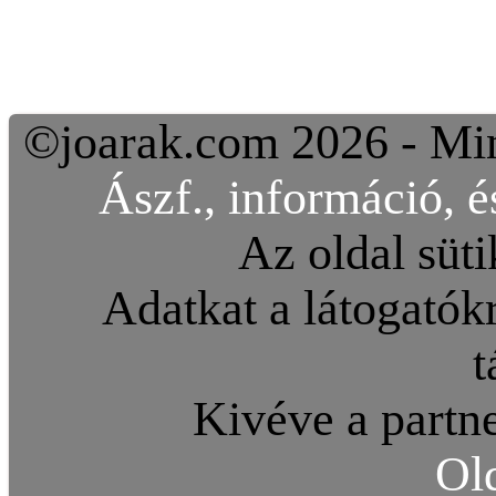
©joarak.com 2026 - Min
Ászf., információ, é
Az oldal süti
Adatkat a látogatókr
t
Kivéve a partne
Ol