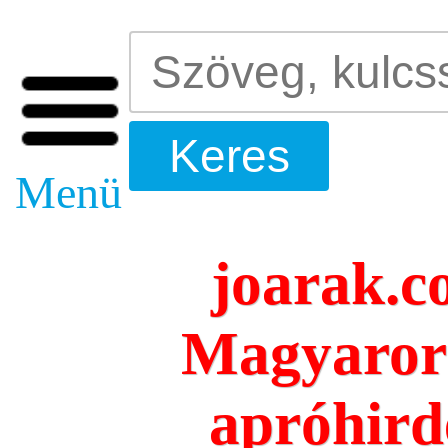
Menü
joarak.c
Magyarors
apróhird