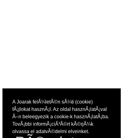
A Joarak felÃ¼letÃ©n sÃ¼ti (cookie)
fÃ¡jlokat hasznÃ¡l. Az oldal hasznÃ¡latÃ¡val
Ã–n beleegyezik a cookie-k hasznÃ¡latÃ¡ba.
TovÃ¡bbi informÃ¡ciÃ³Ã©rt kÃ©rjÃ¼k
olvassa el adatvÃ©delmi elveinket.