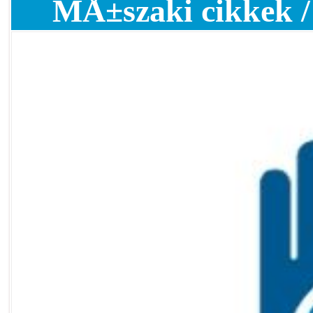
MÅ±szaki cikkek /