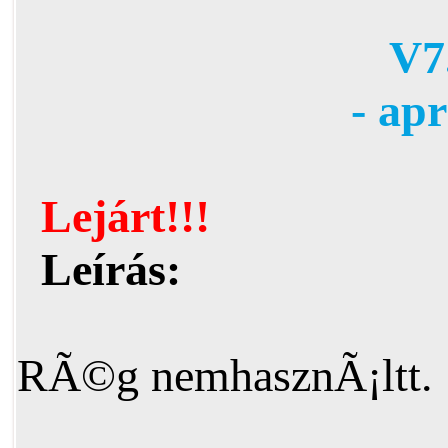
V7.
- ap
Lejárt!!!
Leírás:
RÃ©g nemhasznÃ¡ltt.