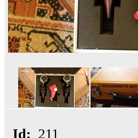
Id:
211