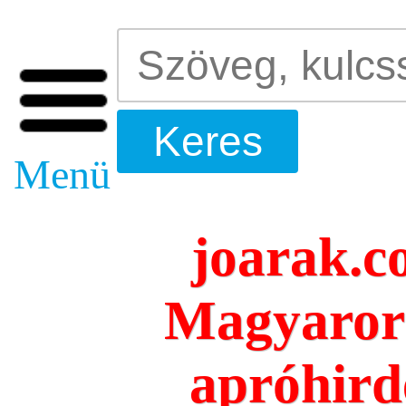
Menü
joarak.c
Magyarors
apróhird