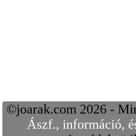
©joarak.com 2026 - Min
Ászf., információ, é