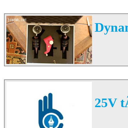
Dynam
25V t