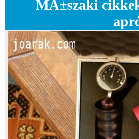
MÅ±szaki cikkek
apr