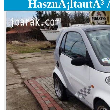
HasznÃ¡ltautÃ³ /