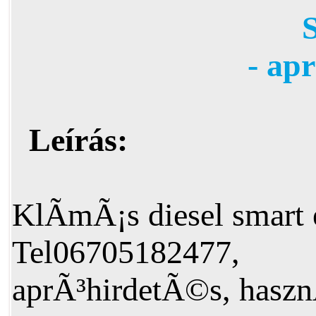
- ap
Leírás:
KlÃ­mÃ¡s diesel smart
Tel06705182477,
aprÃ³hirdetÃ©s, haszn