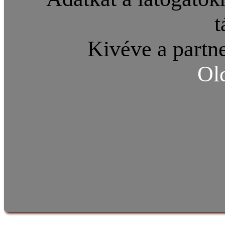
t
Kivéve a partne
Ol