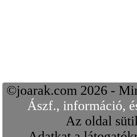
©joarak.com 2026 - Min
Ászf., információ, é
Az oldal süti
Adatkat a látogatókr