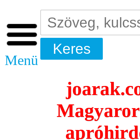
Menü
joarak.c
Magyarors
apróhird