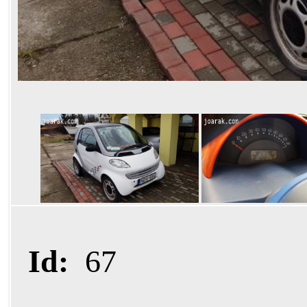
Id:
67