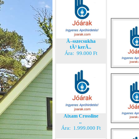
Ã–sszecsukha
tÃ³ kerÃ..
Ára: 99.000 Ft
Aixam Crossline
..
Ára: 1.999.000 Ft