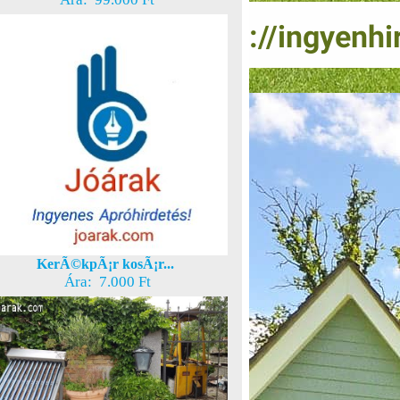
KerÃ©kpÃ¡r kosÃ¡r...
Ára: 7.000 Ft