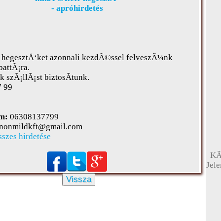
- apróhirdetés
t hegesztÅ‘ket azonnali kezdÃ©ssel felveszÃ¼nk
attÃ¡ra.
 szÃ¡llÃ¡st biztosÃ­tunk.
7 99
m:
06308137799
nonmildkft@gmail.com
sszes hirdetése
KÃ
Jel
Vissza