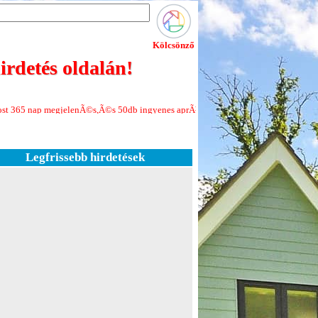
Kölcsönző
rdetés oldalán!
elenÃ©s,Ã©s 50db ingyenes aprÃ³hirdetÃ©s minden Ãºj regisztrÃ¡ciÃ³hoz!Jelen
Legfrissebb hirdetések