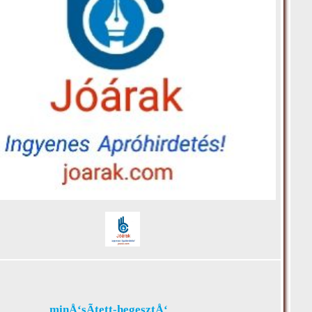
minÅ‘sÃ­tett-hegesztÅ‘