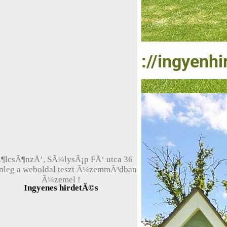
¶lcsÃ¶nzÅ‘, SÃ¼lysÃ¡p FÅ‘ utca 36
enleg a weboldal teszt Ã¼zemmÃ³dban
Ã¼zemel !
Ingyenes hirdetÃ©s