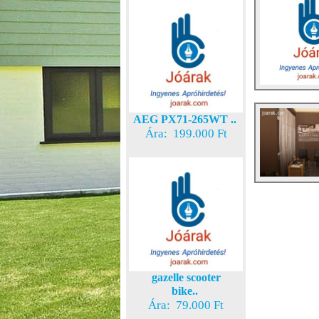
AEG PX71-265WT ..
Ára: 199.000 Ft
gazelle scooter
bike..
Ára: 79.000 Ft