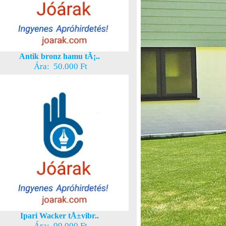
Antik bronz hamu tÃ¡..
Ára: 50.000 Ft
Ipari Wacker tÅ±vibr..
Ára: 99.000 Ft