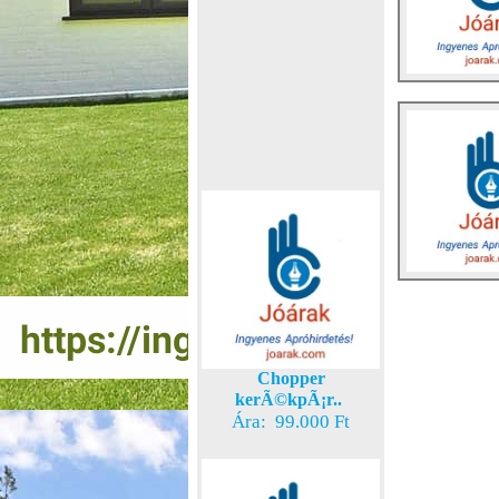
Chopper
kerÃ©kpÃ¡r..
Ára: 99.000 Ft