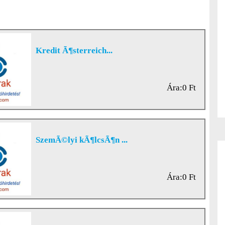
Kredit Ã¶sterreich...
Ára:0 Ft
SzemÃ©lyi kÃ¶lcsÃ¶n ...
Ára:0 Ft