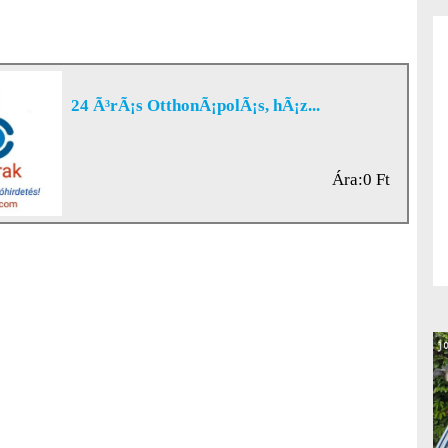
24 Ã³rÃ¡s OtthonÃ¡polÃ¡s, hÃ¡z...
Ára:0 Ft