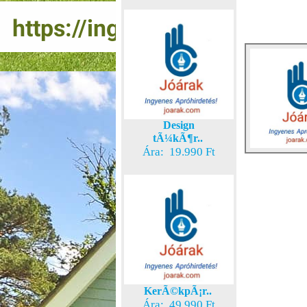
Design
tÃ¼kÃ¶r..
Ára: 19.990 Ft
KerÃ©kpÃ¡r..
Ára: 49.990 Ft