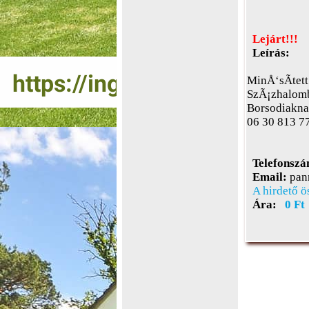
Lejárt!!!
Leírás:
MinÅ‘sÃ­tet
SzÃ¡zhalomb
Borsodiaknak
06 30 813 7
Telefonszá
Email:
pan
A hirdető ö
Ára:
0 Ft