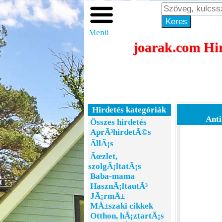
Menü
joarak.com Hir
Hirdetés kategóriák
Anti
Összes hirdetés
AprÃ³hirdetÃ©s
ÃllÃ¡s
Ãœzlet,
szolgÃ¡ltatÃ¡s
Baba-mama
HasznÃ¡ltautÃ³
JÃ¡rmÅ±
MÅ±szaki cikkek
Otthon, hÃ¡ztartÃ¡s