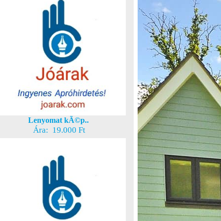
Lenyomat kÃ©p..
Ára: 19.000 Ft