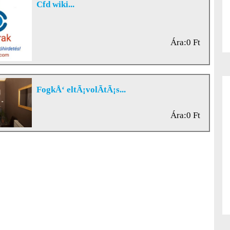
Cfd wiki...
Ára:0 Ft
FogkÅ‘ eltÃ¡volÃ­tÃ¡s...
Ára:0 Ft