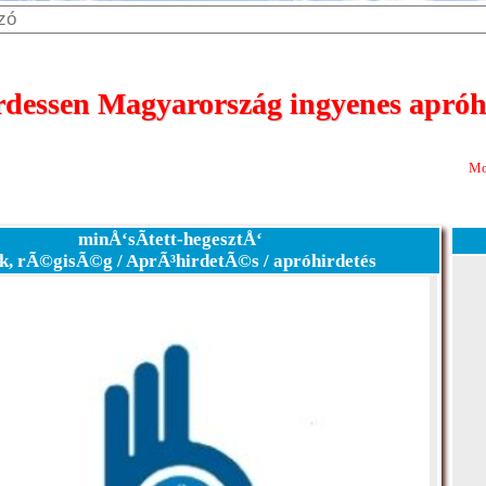
dessen Magyarország ingyenes apróhi
Most 365 nap megj
minÅ‘sÃ­tett-hegesztÅ‘
k, rÃ©gisÃ©g / AprÃ³hirdetÃ©s / apróhirdetés