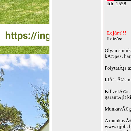
Id:
1558
Lejárt!!!
Leírás:
Olyan smink
kÃ©pes, han
FolytatÃ¡s az
IdÅ‘- Ã©s m
KifizetÃ©s: 
garantÃ¡lt k
MunkavÃ©gz
A munkavÃ©g
www. qjob. h