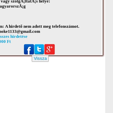
vagy szolgÃ¡ltatÃ¡s helye:
gyarorszÃ¡g
m:
A hirdető nem adott meg telefonszámot.
moke1133@gmail.com
sszes hirdetése
000 Ft
Vissza