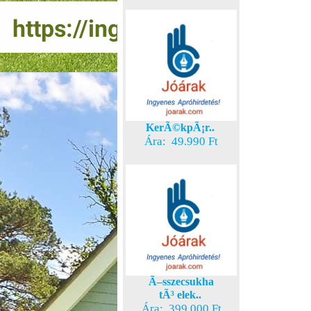
KerÃ©kpÃ¡r..
Ára: 49.990 Ft
Ã–sszecsukha
tÃ³ elek..
Ára: 399.000 Ft