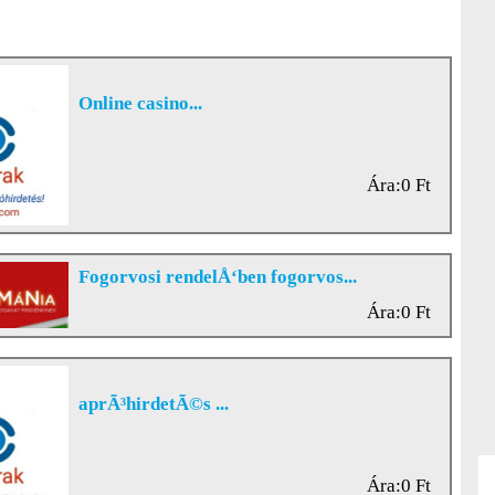
Online casino...
Ára:0 Ft
Fogorvosi rendelÅ‘ben fogorvos...
Ára:0 Ft
aprÃ³hirdetÃ©s ...
Ára:0 Ft