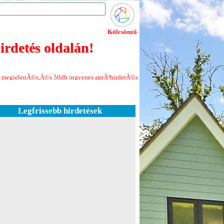
Kölcsönző
rdetés oldalán!
©s 50db ingyenes aprÃ³hirdetÃ©s minden Ãºj regisztrÃ¡ciÃ³hoz!Jelenleg a web
Legfrissebb hirdetések