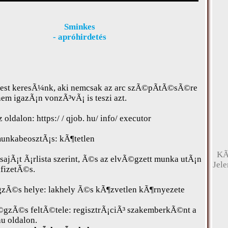
Sminkes
- apróhirdetés
est keresÃ¼nk, aki nemcsak az arc szÃ©pÃ­tÃ©sÃ©re
em igazÃ¡n vonzÃ³vÃ¡ is teszi azt.
 oldalon: https:/ / qjob. hu/ info/ executor
unkabeosztÃ¡s: kÃ¶tetlen
KÃ
Jel
sajÃ¡t Ã¡rlista szerint, Ã©s az elvÃ©gzett munka utÃ¡n
ifizetÃ©s.
Ã©s helye: lakhely Ã©s kÃ¶zvetlen kÃ¶rnyezete
zÃ©s feltÃ©tele: regisztrÃ¡ciÃ³ szakemberkÃ©nt a
u oldalon.