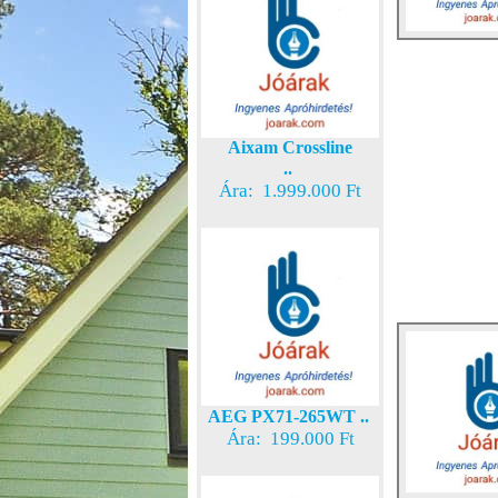
Aixam Crossline
..
Ára: 1.999.000 Ft
AEG PX71-265WT ..
Ára: 199.000 Ft