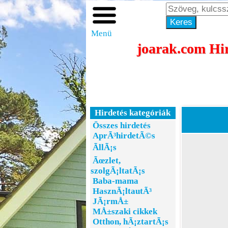
Menü
joarak.com Hir
Hirdetés kategóriák
Összes hirdetés
AprÃ³hirdetÃ©s
ÃllÃ¡s
Ãœzlet,
szolgÃ¡ltatÃ¡s
Baba-mama
HasznÃ¡ltautÃ³
JÃ¡rmÅ±
MÅ±szaki cikkek
Otthon, hÃ¡ztartÃ¡s