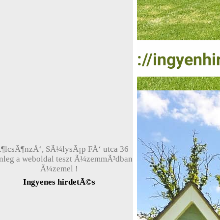
¶lcsÃ¶nzÅ‘, SÃ¼lysÃ¡p FÅ‘ utca 36
enleg a weboldal teszt Ã¼zemmÃ³dban
Ã¼zemel !
Ingyenes hirdetÃ©s