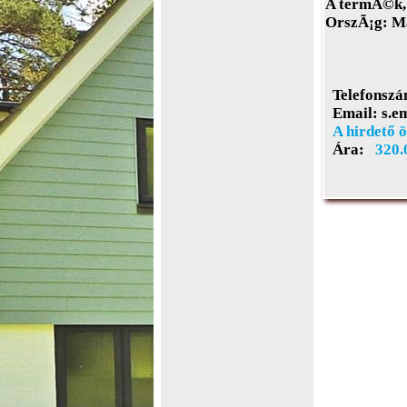
A termÃ©k, 
OrszÃ¡g:
Ma
Telefonszá
Email:
s.e
A hirdető ö
Ára:
320.