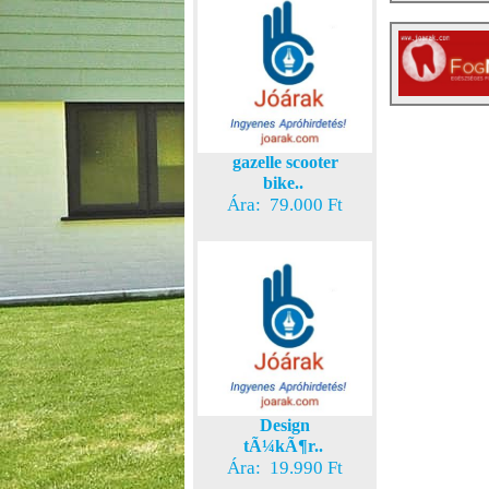
gazelle scooter
bike..
Ára: 79.000 Ft
Design
tÃ¼kÃ¶r..
Ára: 19.990 Ft