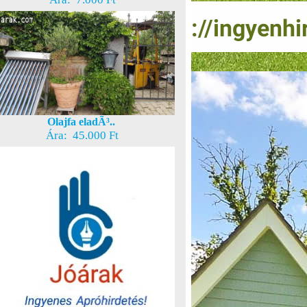
Olajfa eladÃ³..
Ára: 45.000 Ft