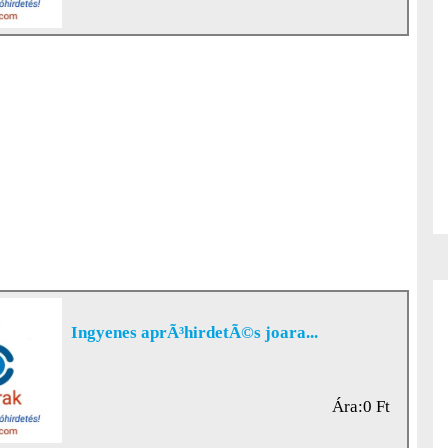
Ingyenes aprÃ³hirdetÃ©s joara...
Ára:0 Ft