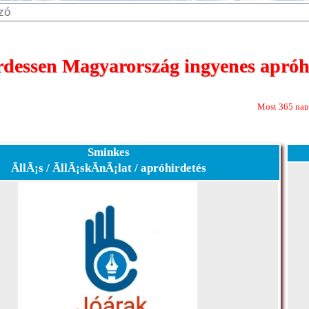
dessen Magyarország ingyenes apróhi
Most 365 nap megjelenÃ©s,Ã
Sminkes
ÃllÃ¡s / ÃllÃ¡skÃ­nÃ¡lat / apróhirdetés