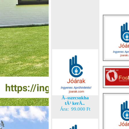
Ã–sszecsukha
tÃ³ kerÃ..
Ára: 99.000 Ft