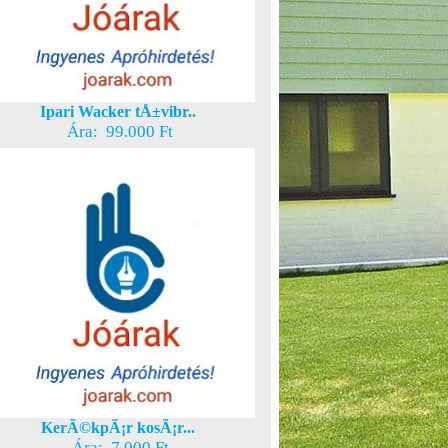
Ipari Wacker tÅ±vibr..
Ára: 99.000 Ft
KerÃ©kpÃ¡r kosÃ¡r...
Ára: 7.000 Ft