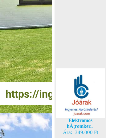
Elektromos
hÃ¡romker..
Ára: 349.000 Ft