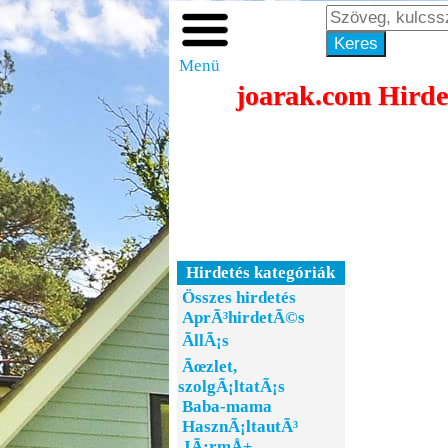
Menü
joarak.com Hirdes
Hirdetés kategóriák
Összes hirdetés
AprÃ³hirdetÃ©s
ÃllÃ¡s
Ãœzlet,
szolgÃ¡ltatÃ¡s
Baba-mama
HasznÃ¡ltautÃ³
JÃ¡rmÅ±