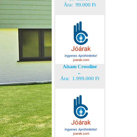
Ára: 99.000 Ft
Aixam Crossline
..
Ára: 1.999.000 Ft