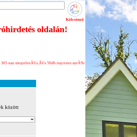
Kölcsönző
óhirdetés oldalán!
egjelenÃ©s,Ã©s 50db ingyenes aprÃ³hirdetÃ©s minden Ãºj regisztrÃ¡ciÃ³hoz!Je
ek között