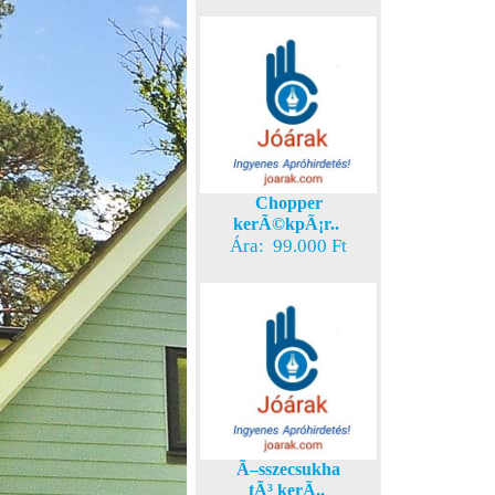
Chopper
kerÃ©kpÃ¡r..
Ára: 99.000 Ft
Ã–sszecsukha
tÃ³ kerÃ..