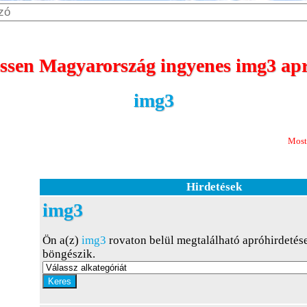
sen Magyarország ingyenes img3 apr
img3
Most 365 nap m
Hirdetések
img3
Ön a(z)
img3
rovaton belül megtalálható apróhirdetés
böngészik.