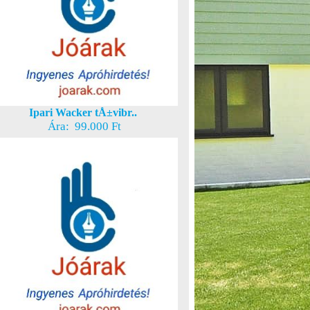
Ipari Wacker tÅ±vibr..
Ára: 99.000 Ft