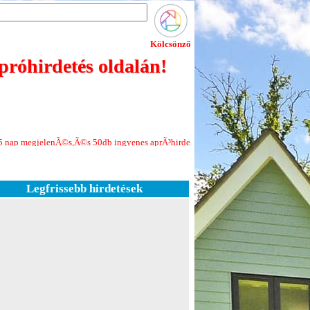
Kölcsönző
róhirdetés oldalán!
Ã©s,Ã©s 50db ingyenes aprÃ³hirdetÃ©s minden Ãºj regisztrÃ¡ciÃ³hoz!Jelenleg 
Legfrissebb hirdetések