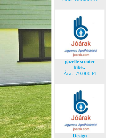
gazelle scooter
bike..
Ára: 79.000 Ft
Design