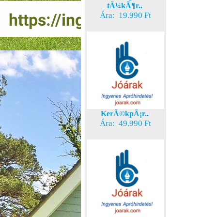
tÃ¼kÃ¶r..
Ára: 19.990 Ft
KerÃ©kpÃ¡r..
Ára: 49.990 Ft