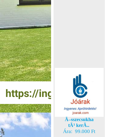
Ã–sszecsukha
tÃ³ kerÃ..
Ára: 99.000 Ft