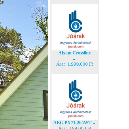
Aixam Crossline
..
Ára: 1.999.000 Ft
AEG PX71-265WT ..
Ára: 199.000 Ft