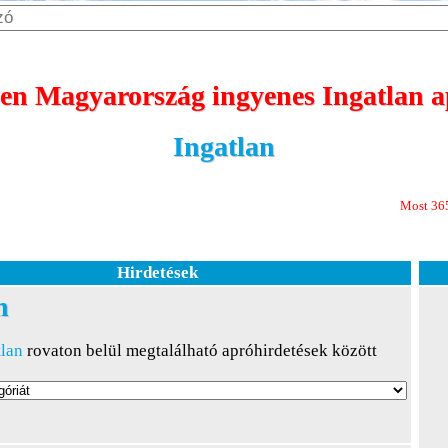
en Magyarország ingyenes Ingatlan ap
Ingatlan
Most 365 nap megjelen
Hirdetések
n
tlan
rovaton belül megtalálható apróhirdetések között