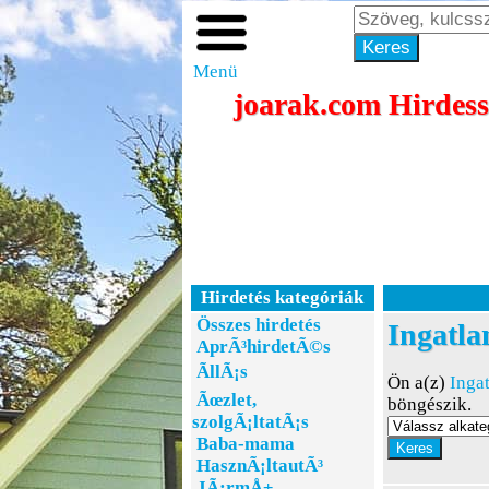
Menü
joarak.com Hirdess
Hirdetés kategóriák
Összes hirdetés
Ingatla
AprÃ³hirdetÃ©s
ÃllÃ¡s
Ön a(z)
Inga
Ãœzlet,
böngészik.
szolgÃ¡ltatÃ¡s
Baba-mama
HasznÃ¡ltautÃ³
JÃ¡rmÅ±