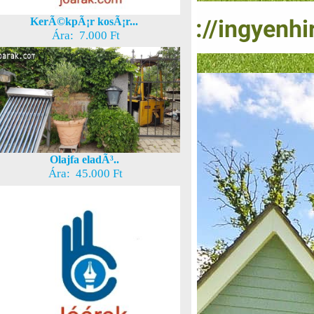
KerÃ©kpÃ¡r kosÃ¡r...
Ára: 7.000 Ft
Olajfa eladÃ³..
Ára: 45.000 Ft