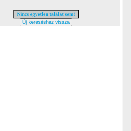
Nincs egyetlen találat sem!
Új kereséshez vissza