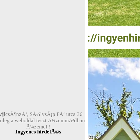
¶lcsÃ¶nzÅ‘, SÃ¼lysÃ¡p FÅ‘ utca 36
enleg a weboldal teszt Ã¼zemmÃ³dban
Ã¼zemel !
Ingyenes hirdetÃ©s