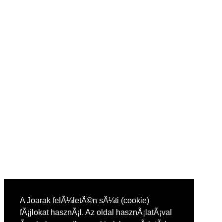
A Joarak felÃ¼letÃ©n sÃ¼ti (cookie)
fÃ¡jlokat hasznÃ¡l. Az oldal hasznÃ¡latÃ¡val