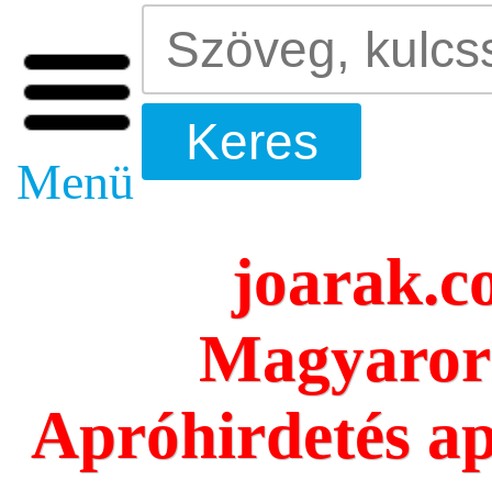
Menü
joarak.c
Magyarors
Apróhirdetés ap