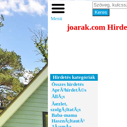
Menü
joarak.com Hirdes
Hirdetés kategóriák
Összes hirdetés
AprÃ³hirdetÃ©s
ÃllÃ¡s
Ãœzlet,
szolgÃ¡ltatÃ¡s
Baba-mama
HasznÃ¡ltautÃ³
JÃ¡rmÅ±