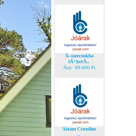
Ã–sszecsukha
tÃ³ kerÃ..
Ára: 99.000 Ft
Aixam Crossline
..