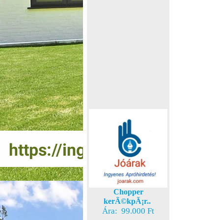
Chopper
kerÃ©kpÃ¡r..
Ára: 99.000 Ft