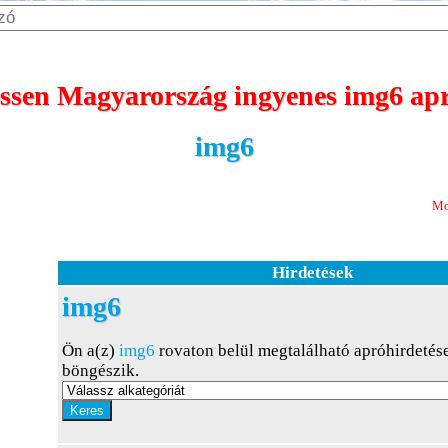
sen Magyarország ingyenes img6 apr
img6
Most 365 nap me
Hirdetések
img6
Ön a(z)
img6
rovaton belül megtalálható apróhirdetés
böngészik.