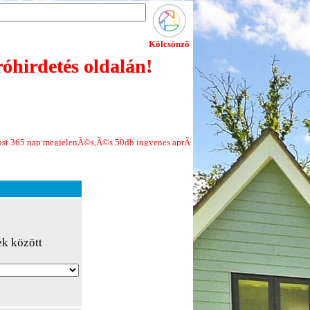
Kölcsönző
óhirdetés oldalán!
gjelenÃ©s,Ã©s 50db ingyenes aprÃ³hirdetÃ©s minden Ãºj regisztrÃ¡ciÃ³hoz!Jel
ek között