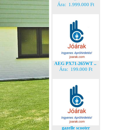
Ára: 1.999.000 Ft
AEG PX71-265WT ..
Ára: 199.000 Ft
gazelle scooter