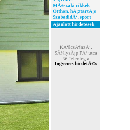
MÅ±szaki cikkek
Otthon, hÃ¡ztartÃ¡s
SzabadidÅ‘, sport
Ajánlott hirdetések
KÃ¶lcsÃ¶nzÅ‘,
SÃ¼lysÃ¡p FÅ‘ utca
36 Jelenleg a
weboldal teszt
Ingyenes hirdetÃ©s
Ã¼zemmÃ³dban
Ã¼zemel !