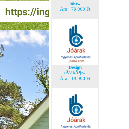
bike..
Ára: 79.000 Ft
Design
tÃ¼kÃ¶r..
Ára: 19.990 Ft