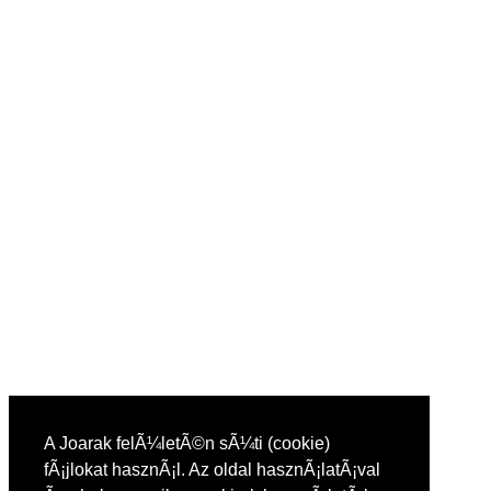
A Joarak felÃ¼letÃ©n sÃ¼ti (cookie)
fÃ¡jlokat hasznÃ¡l. Az oldal hasznÃ¡latÃ¡val