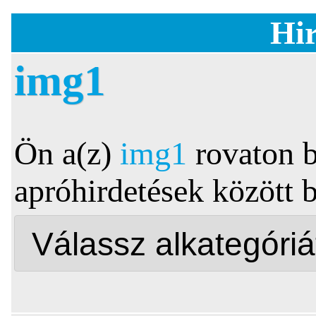
Hir
img1
Ön a(z)
img1
rovaton b
apróhirdetések között 