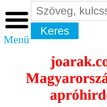
Menü
joarak.c
Magyarorszá
apróhird