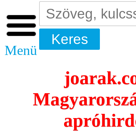
Menü
joarak.c
Magyarorszá
apróhird