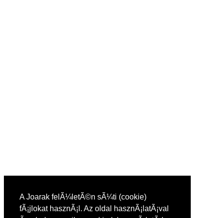
A Joarak felÃ¼letÃ©n sÃ¼ti (cookie)
fÃ¡jlokat hasznÃ¡l. Az oldal hasznÃ¡latÃ¡val