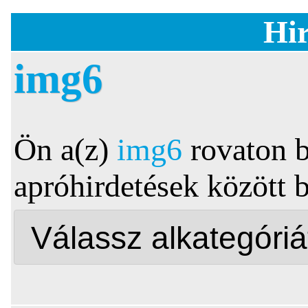
Hir
img6
Ön a(z)
img6
rovaton b
apróhirdetések között 