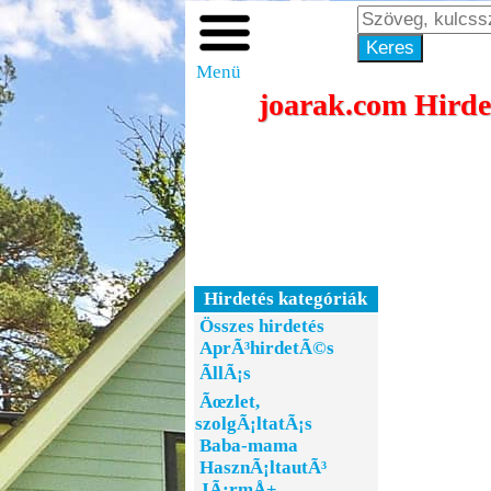
Menü
joarak.com Hirdes
Hirdetés kategóriák
Összes hirdetés
AprÃ³hirdetÃ©s
ÃllÃ¡s
Ãœzlet,
szolgÃ¡ltatÃ¡s
Baba-mama
HasznÃ¡ltautÃ³
JÃ¡rmÅ±