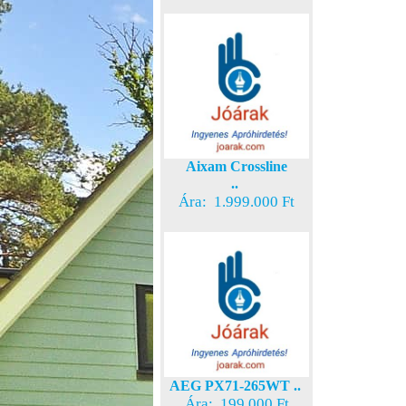
Aixam Crossline
..
Ára: 1.999.000 Ft
AEG PX71-265WT ..
Ára: 199.000 Ft