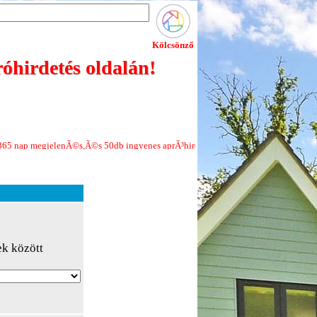
Kölcsönző
óhirdetés oldalán!
lenÃ©s,Ã©s 50db ingyenes aprÃ³hirdetÃ©s minden Ãºj regisztrÃ¡ciÃ³hoz!Jelenl
ek között