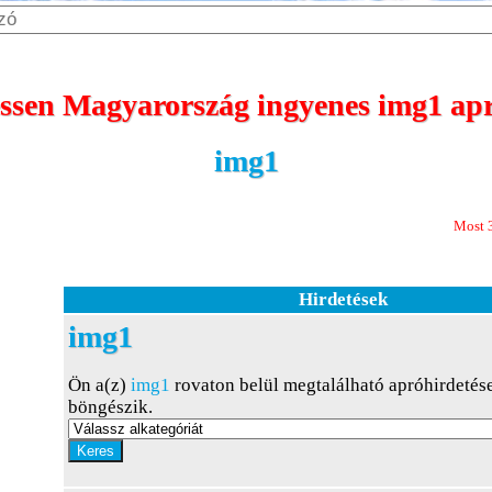
sen Magyarország ingyenes img1 apr
img1
Most 365 nap megje
Hirdetések
img1
Ön a(z)
img1
rovaton belül megtalálható apróhirdetés
böngészik.