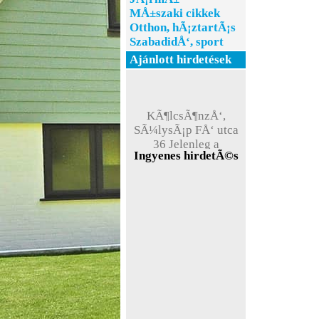
MÅ±szaki cikkek
Otthon, hÃ¡ztartÃ¡s
SzabadidÅ‘, sport
Ajánlott hirdetések
KÃ¶lcsÃ¶nzÅ‘,
SÃ¼lysÃ¡p FÅ‘ utca
36 Jelenleg a
weboldal teszt
Ingyenes hirdetÃ©s
Ã¼zemmÃ³dban
Ã¼zemel !