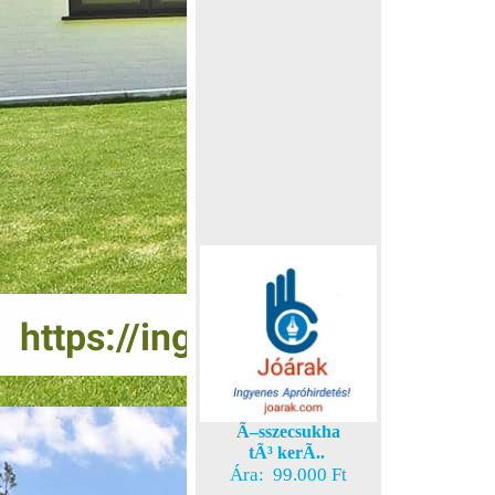
Ã–sszecsukha
tÃ³ kerÃ..
Ára: 99.000 Ft