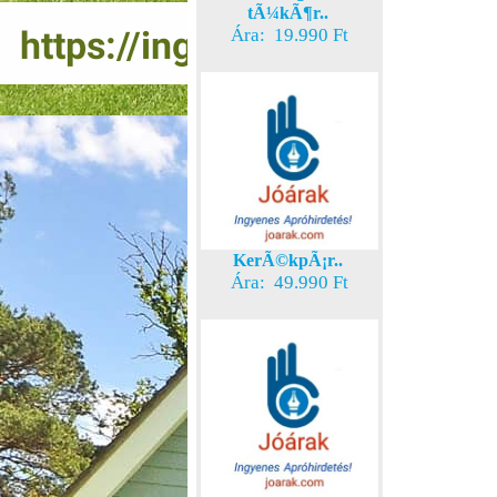
tÃ¼kÃ¶r..
Ára: 19.990 Ft
KerÃ©kpÃ¡r..
Ára: 49.990 Ft