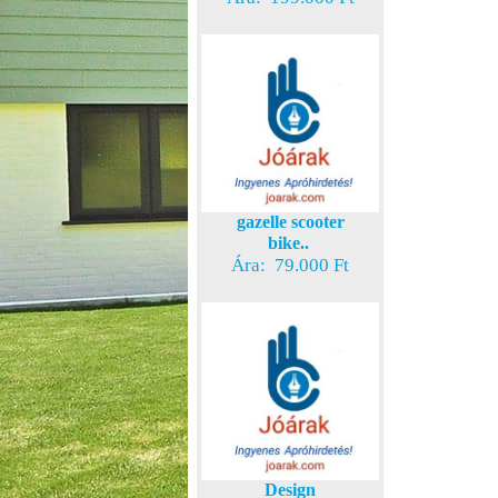
gazelle scooter
bike..
Ára: 79.000 Ft
Design