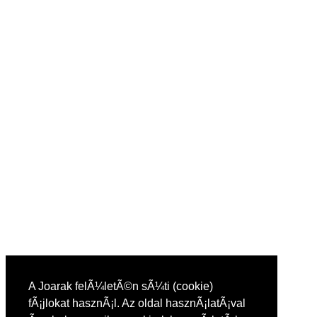
A Joarak felÃ¼letÃ©n sÃ¼ti (cookie)
fÃ¡jlokat hasznÃ¡l. Az oldal hasznÃ¡latÃ¡val