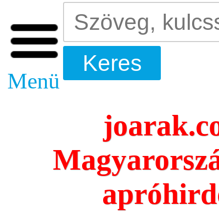
Menü
joarak.c
Magyarorszá
apróhird