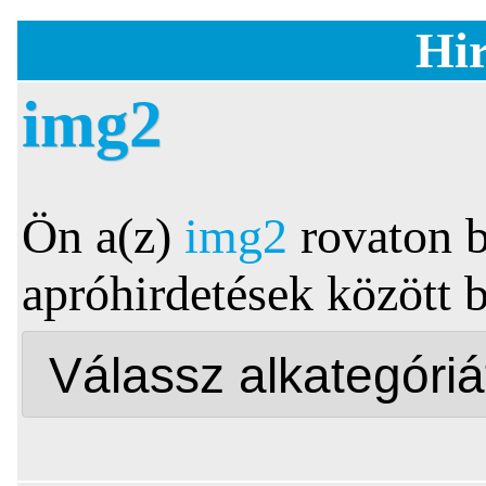
Hir
img2
Ön a(z)
img2
rovaton b
apróhirdetések között 