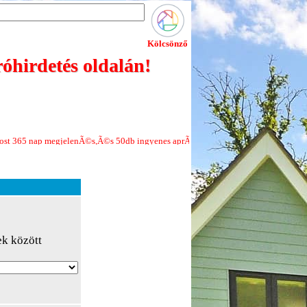
Kölcsönző
óhirdetés oldalán!
egjelenÃ©s,Ã©s 50db ingyenes aprÃ³hirdetÃ©s minden Ãºj regisztrÃ¡ciÃ³hoz!Je
ek között