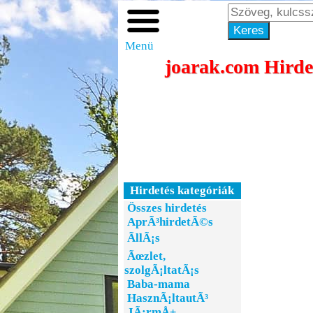
Menü
joarak.com Hirdes
Hirdetés kategóriák
Összes hirdetés
AprÃ³hirdetÃ©s
ÃllÃ¡s
Ãœzlet,
szolgÃ¡ltatÃ¡s
Baba-mama
HasznÃ¡ltautÃ³
JÃ¡rmÅ±