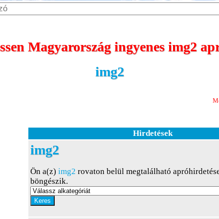
sen Magyarország ingyenes img2 apr
img2
Most 365 nap m
Hirdetések
img2
Ön a(z)
img2
rovaton belül megtalálható apróhirdetés
böngészik.