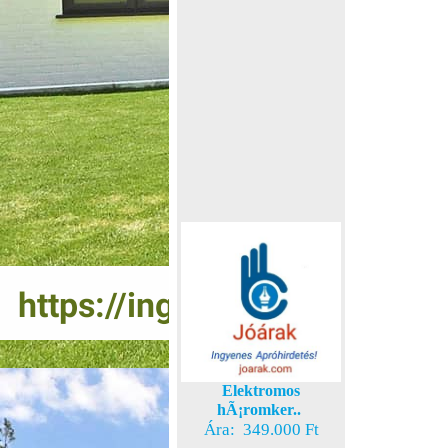
Elektromos
hÃ¡romker..
Ára: 349.000 Ft