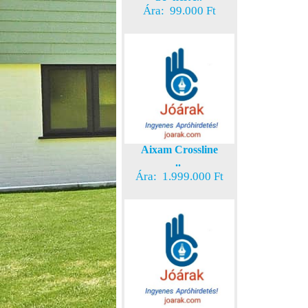
Ára: 99.000 Ft
Aixam Crossline
..
Ára: 1.999.000 Ft