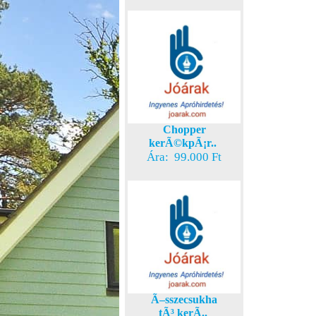
Chopper
kerÃ©kpÃ¡r..
Ára: 99.000 Ft
Ã–sszecsukha
tÃ³ kerÃ..