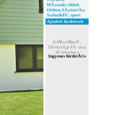
MÅ±szaki cikkek
Otthon, hÃ¡ztartÃ¡s
SzabadidÅ‘, sport
Ajánlott hirdetések
KÃ¶lcsÃ¶nzÅ‘,
SÃ¼lysÃ¡p FÅ‘ utca
36 Jelenleg a
weboldal teszt
Ingyenes hirdetÃ©s
Ã¼zemmÃ³dban
Ã¼zemel !