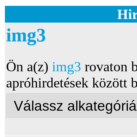
Hir
img3
Ön a(z)
img3
rovaton b
apróhirdetések között 