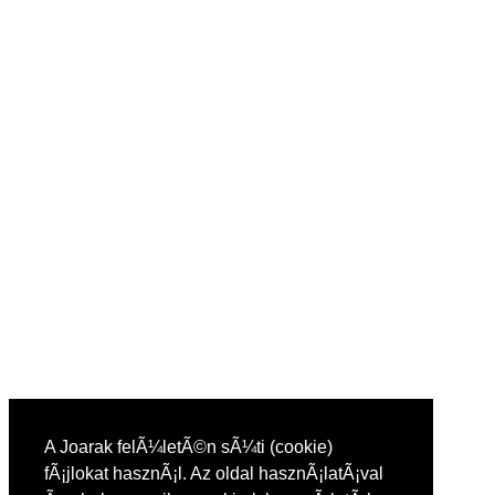
A Joarak felÃ¼letÃ©n sÃ¼ti (cookie)
fÃ¡jlokat hasznÃ¡l. Az oldal hasznÃ¡latÃ¡val