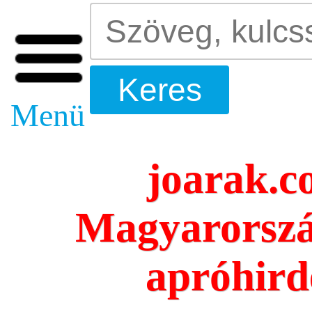
Menü
joarak.c
Magyarorszá
apróhird